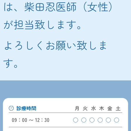
は、柴田忍医師（女性）
が担当致します。
よろしくお願い致しま
す。
診療時間
月
火
水
木
金
土
09：00 〜 12：30
◯
◯
◯
◯
◯
◯